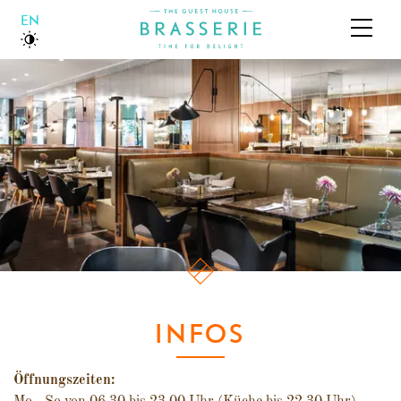
ENGLISH
ÜBER UNS
BOUTIQUEHOTEL
BRASSERIE
GALERIE
JOBS & KARRIERE
INFOS
Öffnungszeiten: