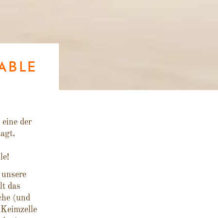
ABLE
 eine der
agt,
le!
 unsere
lt das
che (und
„Keimzelle