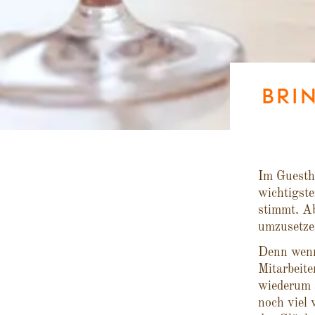
BRI
Im Guestho
wichtigst
stimmt. Ab
umzusetzen
Denn wenn 
Mitarbeite
wiederum a
noch viel 