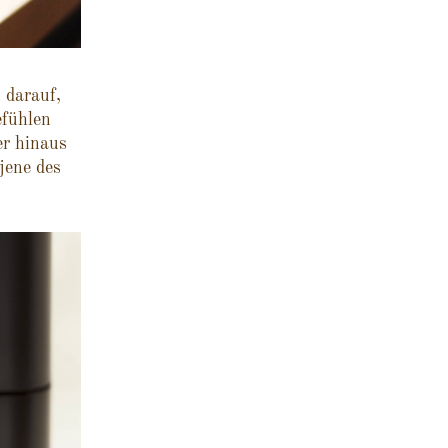
 darauf,
efühlen
er hinaus
jene des