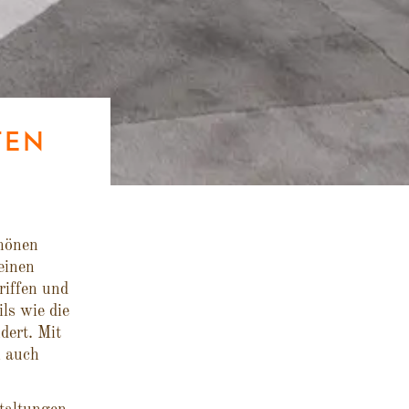
TEN
hönen
einen
riffen und
ls wie die
dert. Mit
h auch