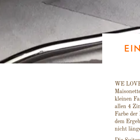
EI
WE LOVE D
Maisonette
kleinen Fa
allen 4 Z
Farbe der 
dem Ergeb
nicht läng