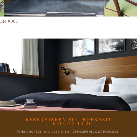
uite #803
RESERVIEREN SIE JEDERZEIT
+43/1/512 13 20
FÜHRICHGASSE 10, A-1010 WIEN,
OFFICE@THEGUESTHOUSE.AT