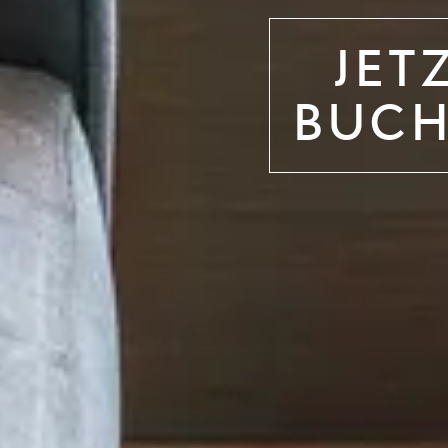
JET
BUC