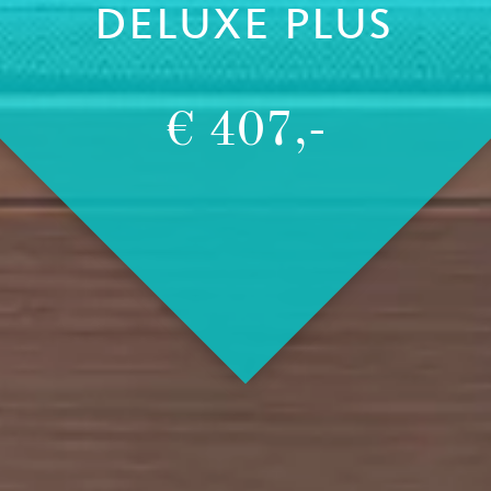
DELUXE PLUS
€ 407,-