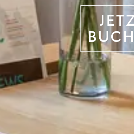
JET
BUC