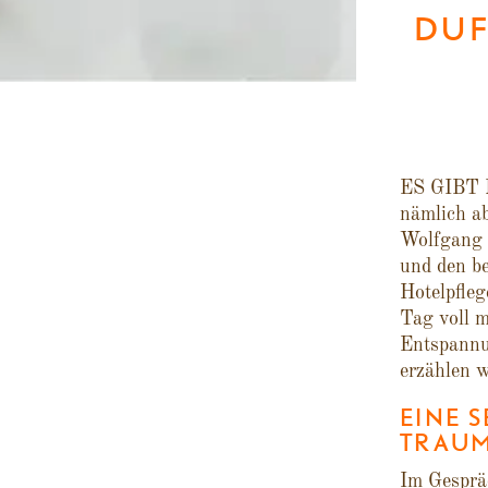
DUF
ES GIBT N
nämlich ab
Wolfgang L
und den be
Hotelpfleg
Tag voll m
Entspannu
erzählen w
EINE S
TRAU
Im Gespräc