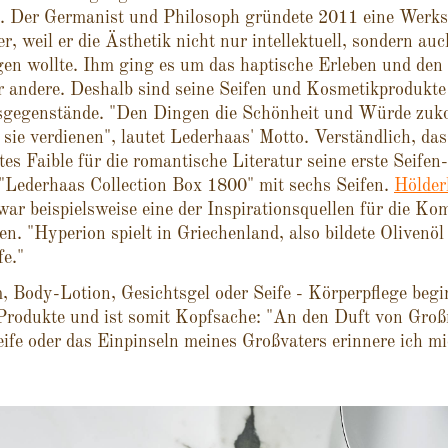
. Der Germanist und Philosoph gründete 2011 eine Werkst
er, weil er die Ästhetik nicht nur intellektuell, sondern auc
en wollte. Ihm ging es um das haptische Erleben und den 
r andere. Deshalb sind seine Seifen und Kosmetikprodukte
gsgegenstände. "Den Dingen die Schönheit und Würde zu
e sie verdienen", lautet Lederhaas' Motto. Verständlich, das
es Faible für die romantische Literatur seine erste Seifen
 "Lederhaas Collection Box 1800" mit sechs Seifen.
Hölder
ar beispielsweise eine der Inspirationsquellen für die Ko
fen. "Hyperion spielt in Griechenland, also bildete Olivenöl
fe."
 Body-Lotion, Gesichtsgel oder Seife - Körperpflege begin
Produkte und ist somit Kopfsache: "An den Duft von Groß
ife oder das Einpinseln meines Großvaters erinnere ich m