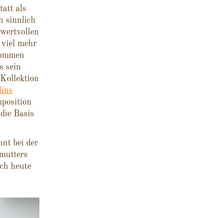
att als
h sinnlich
wertvollen
 viel mehr
kommen
s sein
-Kollektion
lins
mposition
 die Basis
nt bei der
mutters
ich heute