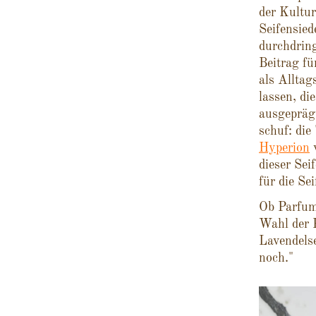
der Kultur
Seifensied
durchdring
Beitrag fü
als Allta
lassen, di
ausgeprägt
schuf: die
Hyperion
w
dieser Sei
für die Sei
Ob Parfum,
Wahl der 
Lavendelse
noch."