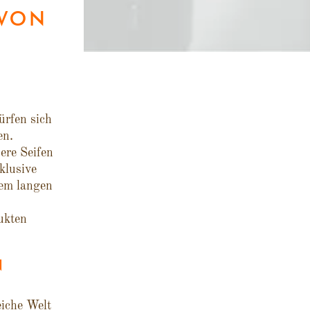
 VON
rfen sich
en.
ere Seifen
klusive
nem langen
ukten
N
eiche Welt